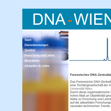
Start
Dienstleistungen
Qualität
Forschung und Lehre
Mitarbeiter
Aktuelles & Links
Forensisches DNA-Zentrall
Das Forensische DNA-Zentral
eine Tochtergesellschaft der
M
Universität Wien
.
Durch diese organisatorische 
hohes Maß an Objektivität gewä
Nähe zu Forschung und Lehre e
auf die aktuellsten Forschun
neuesten technischen Trends.