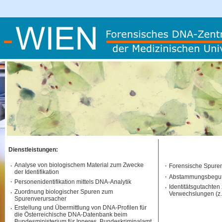
Dienstleistungen:
·
Analyse von biologischem Material zum Zwecke
·
Forensische Spuren
der Identifikation
·
Abstammungsbegut
·
Personenidentifikation mittels DNA-Analytik
·
Identitätsgutachten
·
Zuordnung biologischer Spuren zum
Verwechslungen (z.B
Spurenverursacher
·
Erstellung und Übermittlung von DNA-Profilen für
die Österreichische DNA-Datenbank beim
Bundesministerium für Inneres, Bundeskriminalamt