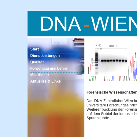
Start
Dienstleistungen
Qualität
Forschung und Lehre
Mitarbeiter
Aktuelles & Links
Forensische Wissenschaften
Das DNA-Zentrallabor Wien bes
universitäre Forschungseinric
Weiterentwicklung der Forens
auf dem Gebiet der forensisc
Spurenkunde